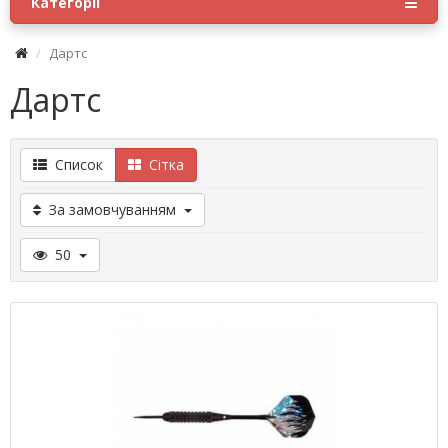
Категорії
Дартс
Дартс
Список
Сітка
За замовчуванням
50