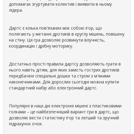
допомагає згуртувати колектив і виявити в ньому
лідера.
Дартс є кілька пов'язаних між собою ігор, що
полягають у метанні дротиків в круглу мішень, повішену
на стіну. Ця гра дозволяє розвинути влучність,
координацію і дрібну моторику.
Достатньо прості правила дартсу дозволяють грати в
нього навіть дітям, для яких замість гострих дротиків
передбачені спеціальні дошки та стріли з м'якими
наконечниками. Для дорослих сьогодні можна купити
стандартний набір або електронний дартс.
Популярні в наші дні електронні мішені з пластиковими
голками – це найбезпечніший варіант гри в дартс, що
дозволяє вести статистику ігор та легший та зручний
підрахунок очок.