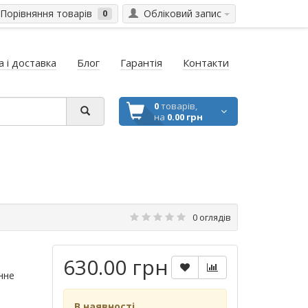
Порівняння товарів
Обліковий запис
0
 і доставка
Блог
Гарантія
Контакти
0
товарів,
на
0.00 грн
0 оглядів
630.00 грн
нне
В наявності