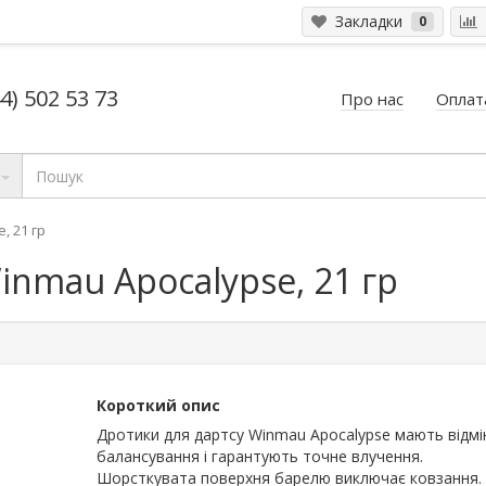
Закладки
0
4) 502 53 73
Про нас
Оплата
, 21 гр
inmau Apocalypse, 21 гр
Короткий опис
Дротики для дартсу Winmau Apocalypse мають відмі
балансування і гарантують точне влучення.
Шорсткувата поверхня барелю виключає ковзання.