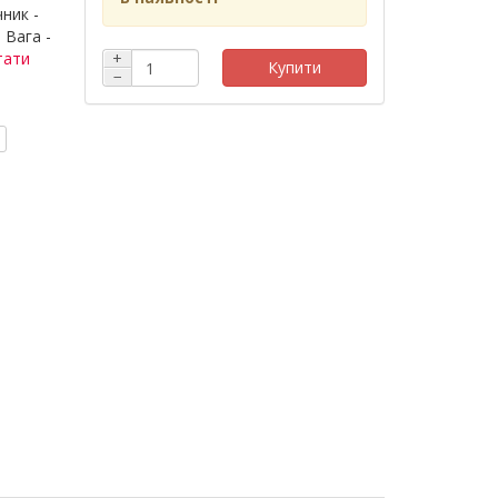
ник -
 Вага -
тати
+
Купити
−