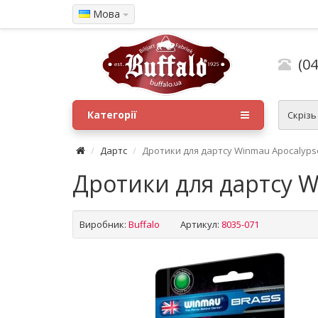
Мова
(04
Категорії
Скрізь
Дартс
Дротики для дартсу Winmau Apocalypse
Дротики для дартсу W
Виробник:
Buffalo
Артикул:
8035-071