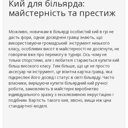
Кий для більярда:
майстерність та престиж
Можливо, новачкам в більярді особистий кий в грі не
дасть фори, однак досвідчені гравці знають, що
використовуючи громадський інструмент низького
класу, особливих висот в майстерності не досягнути, не
говорячи вже про перемогу в турнірі. Ось чому не
тільки спорстеми, але і любителі стараються купити кий
більш високого класу. Тим більше, що це не просто
аксесуар чи інструмент, це візитна картка гравці, яка
підкреслює його досвід і статус в світі більярду. Часто
власники, вирішуючи купити більярдний кий ручної
роботи, замовляють в майстерні виробнитво
індивідуального зразку з ексклюзивною інкрустацією і
подібним. Вартість такого кия, звісно, вища ніж ціна
стандартної моделі.