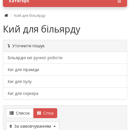
Категорії
Кий для більярду
Кий для більярду
Уточнити пошук
Більярдні киї ручної роботи
Киї для піраміди
Киї для пулу
Киї для снукера
Список
Сітка
За замовчуванням