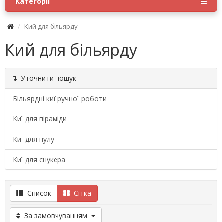
Категорії
Кий для більярду
Кий для більярду
Уточнити пошук
Більярдні киї ручної роботи
Киї для піраміди
Киї для пулу
Киї для снукера
Список
Сітка
За замовчуванням