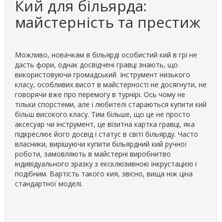
Кий для більярда:
майстерність та престиж
Можливо, новачкам в більярді особистий кий в грі не
дасть фори, однак досвідчені гравці знають, що
використовуючи громадський інструмент низького
класу, особливих висот в майстерності не досягнути, не
говорячи вже про перемогу в турнірі. Ось чому не
тільки спорстеми, але і любителі стараються купити кий
більш високого класу. Тим більше, що це не просто
аксесуар чи інструмент, це візитна картка гравці, яка
підкреслює його досвід і статус в світі більярду. Часто
власники, вирішуючи купити більярдний кий ручної
роботи, замовляють в майстерні виробнитво
індивідуального зразку з ексклюзивною інкрустацією і
подібним. Вартість такого кия, звісно, вища ніж ціна
стандартної моделі.