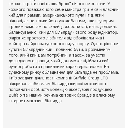
зможе зіграти навіть шваброю" нічого не знаючи. У
кожного поважаючого себе майстра гри є свій власний
кий для піраміди, американського пула і т.д. який
відповідає не тільки його уподобанням, але і суворим
ігровим вимогам по склейці, жорсткості, ваги, довжині,
балансуванню. Кий для більярду - свого роду індикатор,
відрізняє простого любителя від вболівальника і
майстра найрозрахункового виду спорту. Однак рішення
купити більярдний кий - повинно бути, з розумінням
того, який кий Вам потрібний, а також за участю
досвідченого гравця, який допоможе підібрати кий
ручної роботи з правилними характеристиками. На
сучасному ринку обладнання для більярда не проблема.
Київ завдяки діяльності компанії Buffalo Group LTD
відкриває любителям більярда широкі можливості
поповнити особисту колекцію аксесуарів продукцією
Buffalo та іншими речима світових брендів в власному
інтернет-магазині більярда.