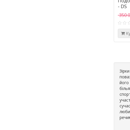
Подо
- DS
350.0
К
Зірк
поваж
його 
білья
спорт
учас
сучас
люби
речим