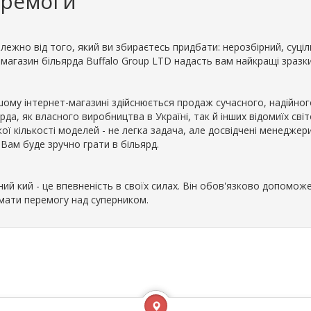
еремоги
лежно від того, який ви збираєтесь придбати: нерозбірний, суціл
., магазин більярда Buffalo Group LTD надасть вам найкращі зразки
шому інтернет-магазині здійснюється продаж сучасного, надійного
рда, як власного виробництва в Україні, так й інших відомиїх св
ої кількості моделей - не легка задача, але досвідчені менедже
Вам буде зручно грати в більярд.
ий кий - це впевненість в своїх силах. Він обов'язково допомож
мати перемогу над суперником.