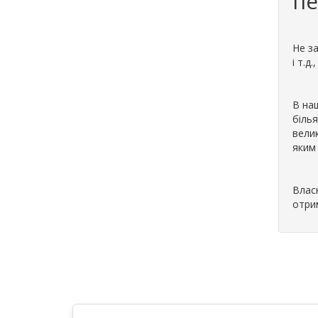
п
Не за
і т.д
В на
білья
велик
яким 
Власн
отри