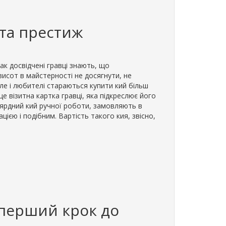
 та престиж
ак досвідчені гравці знають, що
исот в майстерності не досягнути, не
але і любителі стараються купити кий більш
це візитна картка гравці, яка підкреслює його
ільярдний кий ручної роботи, замовляють в
ією і подібним. Вартість такого кия, звісно,
– перший крок до