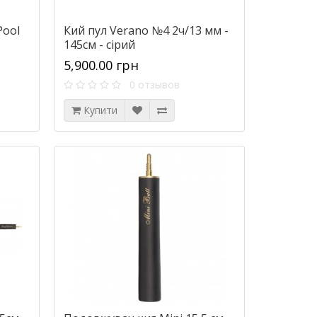
Pool
Кий пул Verano №4 2ч/13 мм -
145см - сірий
5,900.00 грн
0 отзывов
Купити