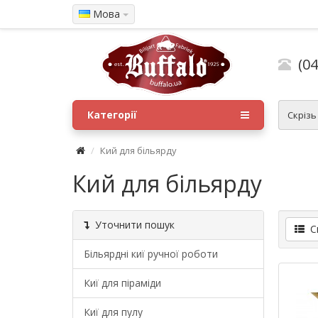
Мова
(04
Категорії
Скрізь
Кий для більярду
Кий для більярду
Уточнити пошук
Сп
Більярдні киї ручної роботи
Киї для піраміди
Киї для пулу