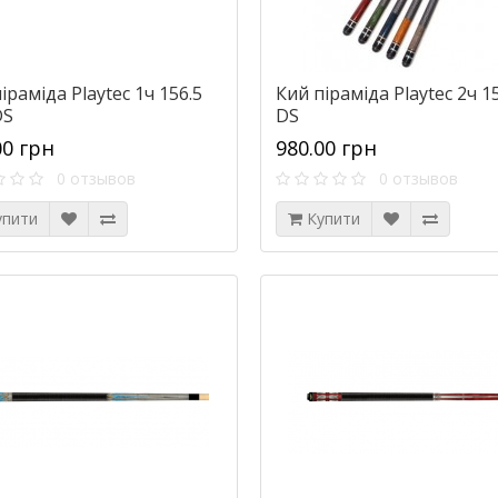
іраміда Playtec 1ч 156.5
Кий піраміда Playtec 2ч 1
DS
DS
00 грн
980.00 грн
0 отзывов
0 отзывов
упити
Купити