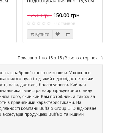
.5см
Подовжувач кия Mini 15,5 см
150.00 грн
425.00 грн
0 отзывов
Купити
Показано 1 по 15 з 15 (Всього сторінок 1)
авіть шваброю" нічого не знаючи. У кожного
нського пула і т.д. який відповідає не тільки
сті, ваги, довжині, балансуванню. Кий для
олівальника і майстра найрозрахункового виду
нням того, який кий Вам потрібний, а також за
боти з правилними характеристиками. На
іяльності компанії Buffalo Group LTD відкриває
аксесуарів продукцією Buffalo та іншими