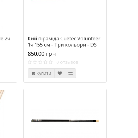
le 2ч
Кий піраміда Cuetec Volunteer
1ч 155 см - Три кольори - DS
850.00 грн
0 отзывов
Купити