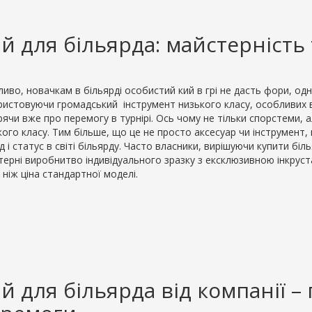
й для більярда: майстерність
во, новачкам в більярді особистий кий в грі не дасть фори, одн
ристовуючи громадський інструмент низького класу, особливих в
ячи вже про перемогу в турнірі. Ось чому не тільки спорстеми, 
ого класу. Тим більше, що це не просто аксесуар чи інструмент, 
д і статус в світі більярду. Часто власники, вирішуючи купити б
ерні виробнитво індивідуального зразку з ексклюзивною інкрустац
 ніж ціна стандартної моделі.
й для більярда від компанії 