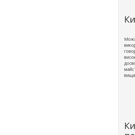
Ки
Можли
вико
говор
висок
досві
майст
вища
Ки