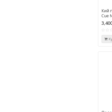
Кий 
Cue 
3,40
К