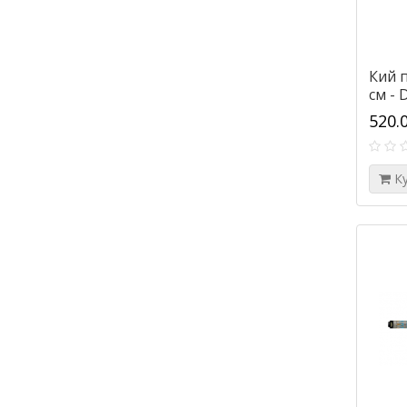
Кий п
см - 
520.
К