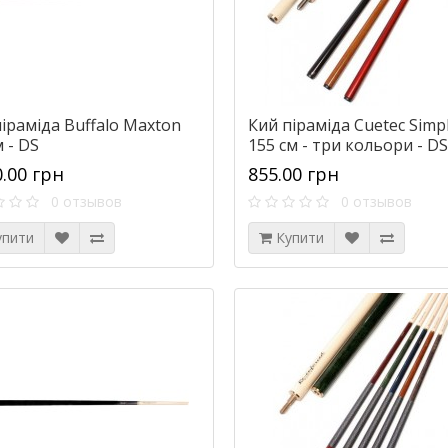
іраміда Buffalo Maxton
Кий піраміда Cuetec Simp
 - DS
155 см - три кольори - DS
0.00 грн
855.00 грн
0 отзывов
0 отзывов
упити
Купити