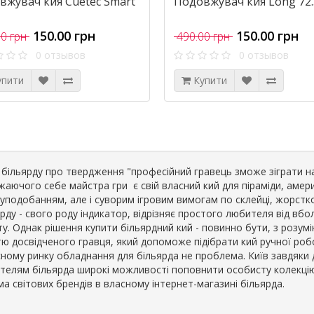
вжувач кия Cuetec Smart
Подовжувач кия Long 72
150.00 грн
150.00 грн
0 грн
490.00 грн
0 отзывов
0 отзывов
упити
Купити
и більярду про твердження "професійний гравець зможе зіграти н
аючого себе майстра гри є свій власний кий для піраміди, америка
уподобанням, але і суворим ігровим вимогам по склейці, жорстко
рду - свого роду індикатор, відрізняє простого любителя від вб
у. Однак рішення купити більярдний кий - повинно бути, з розумі
тю досвідченого гравця, який допоможе підібрати кий ручної ро
ному ринку обладнання для більярда не проблема. Київ завдяки д
телям більярда широкі можливості поповнити особисту колекцію 
а світових брендів в власному інтернет-магазині більярда.