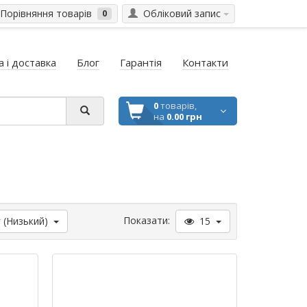
Порівняння товарів
Обліковий запис
0
 і доставка
Блог
Гарантія
Контакти
0
товарів,
на
0.00 грн
Показати:
 (Низький)
15