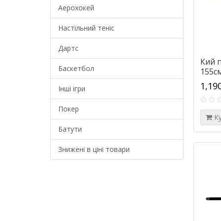
Аерохокей
Настільний теніс
Дартс
Кий п
Баскетбол
155см
1,19
Інші ігри
Покер
К
Батути
Знижені в ціні товари