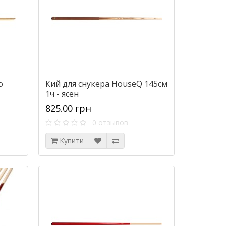
o
Кий для снукера HouseQ 145см
1ч - ясен
825.00 грн
0 отзывов
Купити