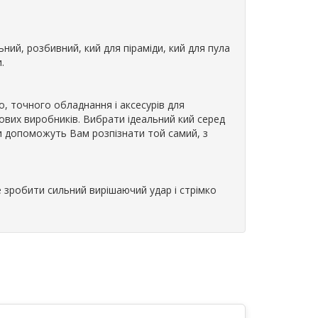
ьний, розбивний, кий для піраміди, кий для пула
.
, точного обладнання і аксесурів для
ітових виробників. Вибрати ідеальний кий серед
ри допоможуть Вам розпізнати той самий, з
е зробити сильний вирішаючий удар і стрімко