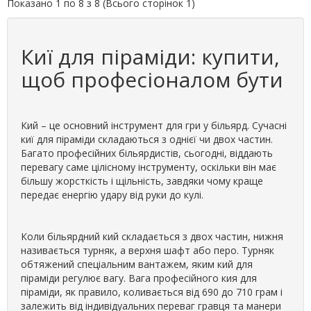
Показано 1 по 8 з 8 (Всього сторінок 1)
Киї для піраміди: купити,
щоб професіоналом бути
Кий – це основний інструмент для гри у більярд. Сучасні
киї для піраміди складаються з однієї чи двох частин.
Багато професійних більярдистів, сьогодні, віддають
перевагу саме цілісному інструменту, оскільки він має
більшу жорсткість і щільність, завдяки чому краще
передає енергію удару від руки до кулі.
Коли більярдний кий складається з двох частин, нижня
називається турняк, а верхня шафт або перо. Турняк
обтяжений спеціальним вантажем, яким кий для
піраміди регулює вагу. Вага професійного кия для
піраміди, як правило, коливається від 690 до 710 грам і
залежить від індивідуальних переваг гравця та манери