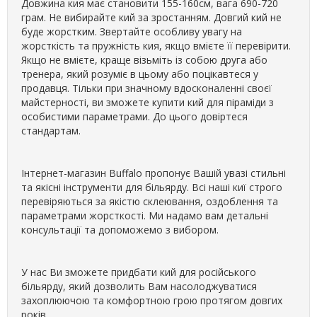
Довжина кия має становити 155-160см, вага 690-720
грам. Не вибирайте кий за зростанням. Довгий кий не
буде жорстким. Звертайте особливу увагу на
жорсткість та пружність кия, якщо вмієте її перевірити.
Якщо не вмієте, краще візьміть із собою друга або
тренера, який розуміє в цьому або поцікавтеся у
продавця. Тільки при значному вдосконаленні своєї
майстерності, ви зможете купити кий для піраміди з
особистими параметрами. До цього довіртеся
стандартам.
Інтернет-магазин Buffalo пропонує Вашій увазі стильні
та якісні інструменти для більярду. Всі наші киї строго
перевіряються за якістю склеювання, оздоблення та
параметрами жорсткості. Ми надамо вам детальні
консультації та допоможемо з вибором.
У нас Ви зможете придбати кий для російського
більярду, який дозволить Вам насолоджуватися
захоплюючою та комфортною грою протягом довгих
років.