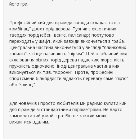
його гри.
Професійний кий для піраміди завжди складається з
комбінації двох порід дерева. Турняк з екзотичних
твердих порід (ебен, венге, палісандр) поступово
переходить у шафт, який завжди виконується з граба.
Центральна частина виконується у вигляді "ялинкових
запилів", які ще називають "пір'ям". Цей особливий вид
склеювання різних порід дерева надає кию жорсткість і
пружність одночасно. Іноді центральна частина кия
виконується як т.зв. "Корони". Проте, професійні
спортсмени більярдисти віддають перевагу саме “пір'ю”
або “ялинці”.
Для новачків і просто любителів ми радимо купити кий
для піраміди зі стандартними параметрами. Не варто
замовляти кий у майстра. Він не завжди може
виявитися вдалим.