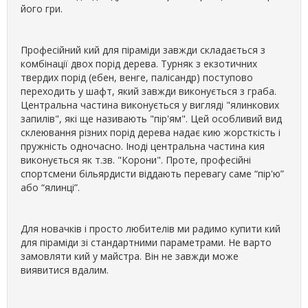
його гри.
Професійний кий для піраміди завжди складається з
комбінації двох порід дерева. Турняк з екзотичних
твердих порід (ебен, венге, палісандр) поступово
переходить у шафт, який завжди виконується з граба.
Центральна частина виконується у вигляді "ялинкових
запилів", які ще називають "пір'ям". Цей особливий вид
склеювання різних порід дерева надає кию жорсткість і
пружність одночасно. Іноді центральна частина кия
виконується як т.зв. "Корони". Проте, професійні
спортсмени більярдисти віддають перевагу саме “пір'ю”
або “ялинці”.
Для новачків і просто любителів ми радимо купити кий
для піраміди зі стандартними параметрами. Не варто
замовляти кий у майстра. Він не завжди може
виявитися вдалим.