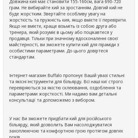
Довжина кия має становити 155-160см, вага 690-720
грам. Не вибирайте кий за зростанням. Довгий кий не
буде жорстким. Звертайте особливу увагу на
жорсткість та пружність кия, якщо вмієте її перевірити.
Якщо не вмієте, краще візьміть із собою друга або
тренера, який розуміє в цьому або поцікавтеся у
продавця. Тільки при значному вдосконаленні своєї
майстерності, ви зможете купити кий для піраміди з
особистими параметрами. До цього довіртеся
стандартам.
Інтернет-магазин Buffalo пропонує Вашій увазі стильні
та якісні інструменти для більярду. Всі наші киї строго
перевіряються за якістю склеювання, оздоблення та
параметрами жорсткості. Ми надамо вам детальні
консультації та допоможемо з вибором.
У нас Ви зможете придбати кий для російського
більярду, який дозволить Вам насолоджуватися
захоплюючою та комфортною грою протягом довгих
років.