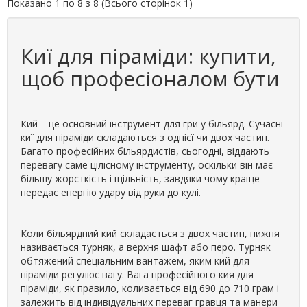
Показано 1 по 8 з 8 (Всього сторінок 1)
Киї для піраміди: купити,
щоб професіоналом бути
Кий – це основний інструмент для гри у більярд. Сучасні
киї для піраміди складаються з однієї чи двох частин.
Багато професійних більярдистів, сьогодні, віддають
перевагу саме цілісному інструменту, оскільки він має
більшу жорсткість і щільність, завдяки чому краще
передає енергію удару від руки до кулі.
Коли більярдний кий складається з двох частин, нижня
називається турняк, а верхня шафт або перо. Турняк
обтяжений спеціальним вантажем, яким кий для
піраміди регулює вагу. Вага професійного кия для
піраміди, як правило, коливається від 690 до 710 грам і
залежить від індивідуальних переваг гравця та манери