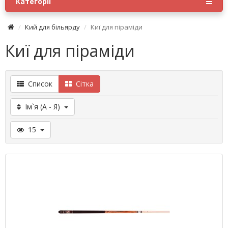
Категорії
Кий для більярду
Киї для піраміди
Киї для піраміди
Список
Сітка
Ім`я (А - Я)
15