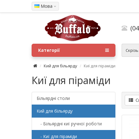
Мова
(04
Категорії
Скрізь
Кий для більярду
Киї для піраміди
Киї для піраміди
Більярдні столи
Сп
Кий для більярду
- Більярдні киї ручної роботи
- Киї для піраміди