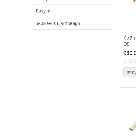
Батути
Знижені в ціні товари
Кий п
DS
980.
К