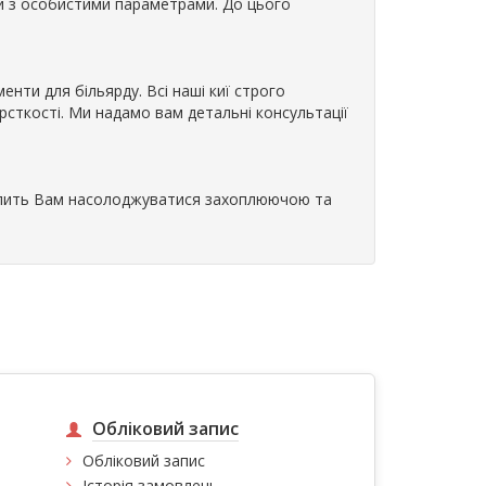
ди з особистими параметрами. До цього
менти для більярду. Всі наші киї строго
сткості. Ми надамо вам детальні консультації
волить Вам насолоджуватися захоплюючою та
Обліковий запис
Обліковий запис
Історія замовлень