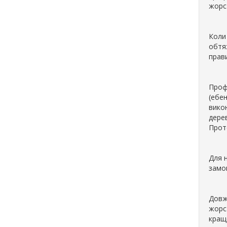
жорст
Коли
обтяж
прави
Профе
(ебе
викон
дерев
Проте
Для 
замо
Довж
жорст
краще