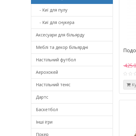
- Киї для пулу
- Киї для снукера
Аксесуари для більярду
Меблі та декор більярдні
Подов
Настільний футбол
425.0
Аерохокей
Настільний теніс
К
Дартс
Баскетбол
Інші ігри
Покер