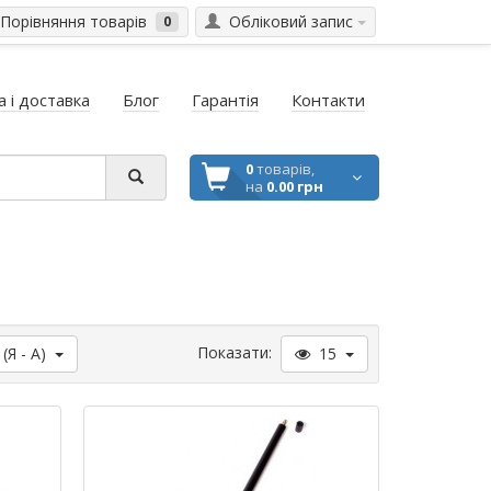
Порівняння товарів
Обліковий запис
0
 і доставка
Блог
Гарантія
Контакти
0
товарів,
на
0.00 грн
Показати:
 (Я - A)
15