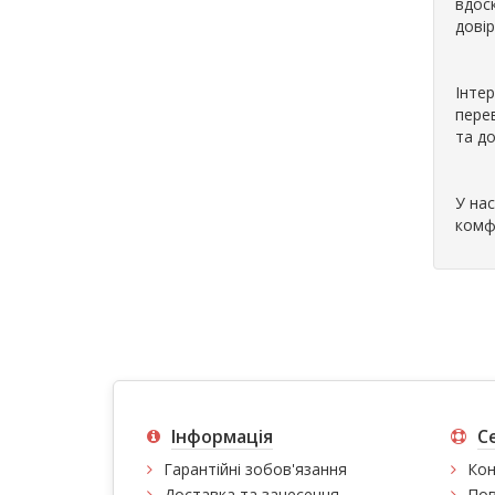
вдос
дові
Інтер
пере
та д
У на
комф
Інформація
С
Гарантійні зобов'язання
Кон
Доставка та занесення
Пов