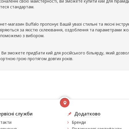
коналенні своєї майстерності, ви зможете купити кий для пірамі
ртеся стандартам.
нет-магазин Buffalo пропонує Вашій увазі стильні та якісні інстру
віряються за якістю склеювання, оздоблення та параметрами жор
опоможемо з вибором.
с Ви зможете придбати кий для російського більярду, який доз
ортною грою протягом довгих років.
ервісні служби
Додатково
такти
Бренди
ернення
Подарункові сертифікати