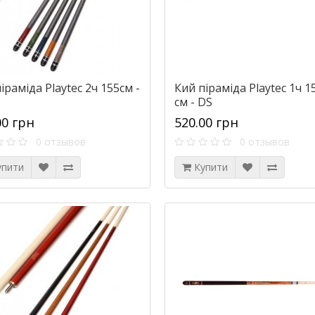
іраміда Playtec 2ч 155см -
Кий піраміда Playtec 1ч 1
см - DS
00 грн
520.00 грн
0 отзывов
0 отзывов
упити
Купити