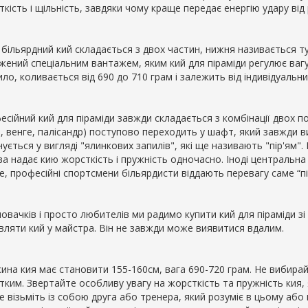
кість і щільність, завдяки чому краще передає енергію удару від р
 більярдний кий складається з двох частин, нижня називається т
ений спеціальним вантажем, яким кий для піраміди регулює вагу.
ло, коливається від 690 до 710 грам і залежить від індивідуальн
сійний кий для піраміди завжди складається з комбінації двох по
н, венге, палісандр) поступово переходить у шафт, який завжди 
ується у вигляді "ялинкових запилів", які ще називають "пір'ям"
а надає кию жорсткість і пружність одночасно. Іноді центральна 
, професійні спортсмени більярдисти віддають перевагу саме “пір
новачків і просто любителів ми радимо купити кий для піраміди 
вляти кий у майстра. Він не завжди може виявитися вдалим.
ина кия має становити 155-160см, вага 690-720 грам. Не вибирай
ким. Звертайте особливу увагу на жорсткість та пружність кия, я
 візьміть із собою друга або тренера, який розуміє в цьому або