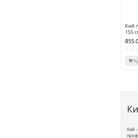
Кий п
155 с
855.
К
Ки
Кий –
профе