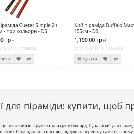
іраміда Cuetec Simple 2ч
Кий піраміда Buffalo Max
м - три кольори - DS
155см - DS
00 грн
1,190.00 грн
0 отзывов
0 отзывов
упити
Купити
ї для піраміди: купити, щоб 
 це основний інструмент для гри у більярд. Сучасні киї для пірамі
сійних більярдистів, сьогодні, віддають перевагу саме цілісному 