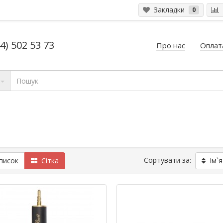
Закладки
0
4) 502 53 73
Про нас
Оплата
Сортувати за:
исок
Сітка
Ім`я