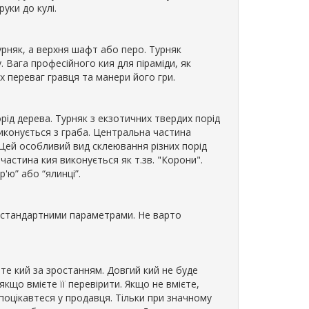
уки до кулі.
урняк, а верхня шафт або перо. Турняк
 Вага професійного кия для піраміди, як
их переваг гравця та манери його гри.
рід дерева. Турняк з екзотичних твердих порід
виконується з граба. Центральна частина
. Цей особливий вид склеювання різних порід
частина кия виконується як т.зв. "Корони".
'ю” або “ялинці”.
зі стандартними параметрами. Не варто
те кий за зростанням. Довгий кий не буде
кщо вмієте її перевірити. Якщо не вмієте,
 поцікавтеся у продавця. Тільки при значному