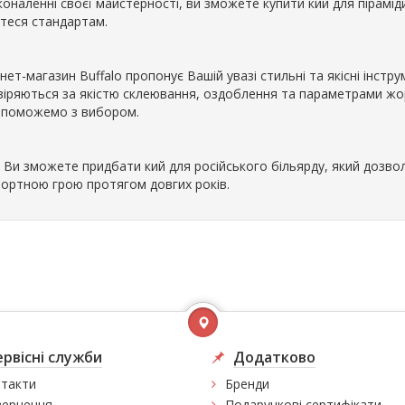
коналенні своєї майстерності, ви зможете купити кий для пірамі
ртеся стандартам.
нет-магазин Buffalo пропонує Вашій увазі стильні та якісні інстру
віряються за якістю склеювання, оздоблення та параметрами жор
опоможемо з вибором.
с Ви зможете придбати кий для російського більярду, який доз
ортною грою протягом довгих років.
ервісні служби
Додатково
такти
Бренди
ернення
Подарункові сертифікати