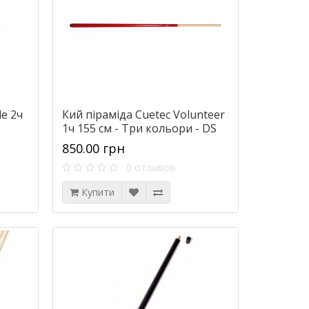
le 2ч
Кий піраміда Cuetec Volunteer
1ч 155 см - Три кольори - DS
850.00 грн
0 отзывов
Купити