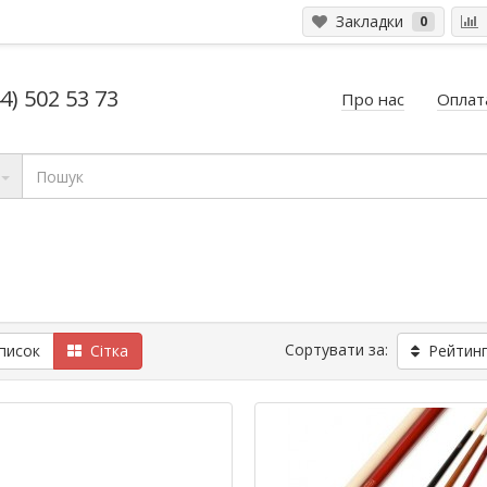
Закладки
0
4) 502 53 73
Про нас
Оплата
Сортувати за:
исок
Сітка
Рейтинг