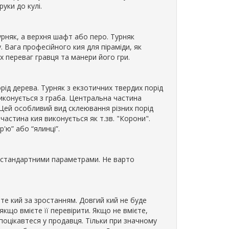
уки до кулі.
урняк, а верхня шафт або перо. Турняк
 Вага професійного кия для піраміди, як
их переваг гравця та манери його гри.
рід дерева. Турняк з екзотичних твердих порід
виконується з граба. Центральна частина
. Цей особливий вид склеювання різних порід
частина кия виконується як т.зв. "Корони".
'ю” або “ялинці”.
зі стандартними параметрами. Не варто
те кий за зростанням. Довгий кий не буде
кщо вмієте її перевірити. Якщо не вмієте,
 поцікавтеся у продавця. Тільки при значному