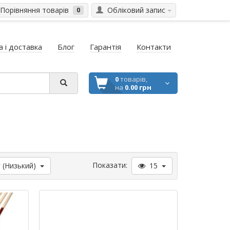
Порівняння товарів
Обліковий запис
0
 і доставка
Блог
Гарантія
Контакти
0
товарів,
на
0.00 грн
Показати:
 (Низький)
15