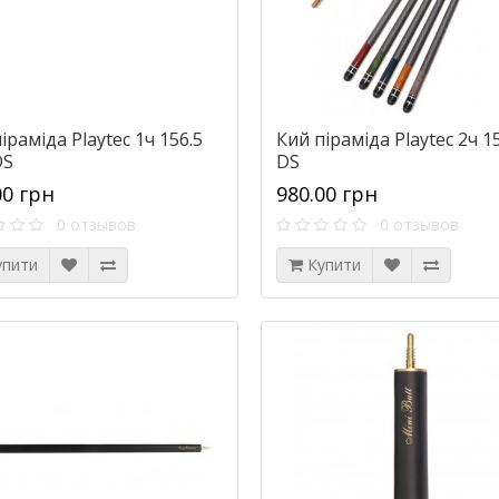
іраміда Playtec 1ч 156.5
Кий піраміда Playtec 2ч 1
DS
DS
00 грн
980.00 грн
0 отзывов
0 отзывов
упити
Купити