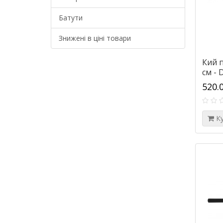
Батути
Знижені в ціні товари
Кий п
см - 
520.
К