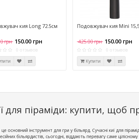
вжувач кия Long 72.5см
Подовжувач кия Mini 15,
150.00 грн
150.00 грн
0 грн
425.00 грн
0 отзывов
0 отзывов
упити
Купити
ї для піраміди: купити, щоб 
 це основний інструмент для гри у більярд. Сучасні киї для пірамі
сійних більярдистів, сьогодні, віддають перевагу саме цілісному 