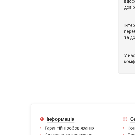
вдос
дові
Інтер
пере
та д
У на
комф
Інформація
С
Гарантійні зобов'язання
Кон
Доставка та занесення
Пов