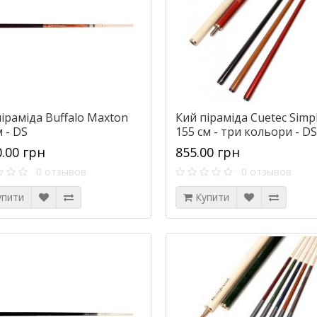
іраміда Buffalo Maxton
Кий піраміда Cuetec Simp
 - DS
155 см - три кольори - DS
0.00 грн
855.00 грн
0 отзывов
0 отзывов
упити
Купити