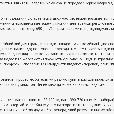
кість і щільність, завдяки чому краще передає енергію удару від р
 більярдний кий складається з двох частин, нижня називається т
ений спеціальним вантажем, яким кий для піраміди регулює вагу.
ло, коливається від 690 до 710 грам і залежить від індивідуальн
сійний кий для піраміди завжди складається з комбінації двох по
н, венге, палісандр) поступово переходить у шафт, який завжди 
ується у вигляді "ялинкових запилів", які ще називають "пір'ям"
а надає кию жорсткість і пружність одночасно. Іноді центральна 
, професійні спортсмени більярдисти віддають перевагу саме “пір
новачків і просто любителів ми радимо купити кий для піраміди 
вляти кий у майстра. Він не завжди може виявитися вдалим.
ина кия має становити 155-160см, вага 690-720 грам. Не вибирай
ким. Звертайте особливу увагу на жорсткість та пружність кия, я
 візьміть із собою друга або тренера, який розуміє в цьому або