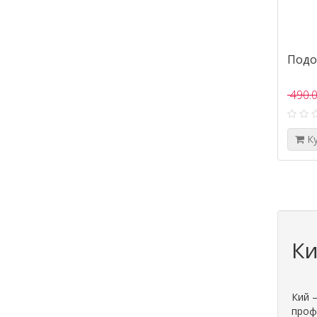
Подо
490.0
К
Ки
Кий –
профе