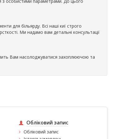
ди з особистими параметрами. До цього
менти для більярду. Всі наші киї строго
сткості. Ми надамо вам детальні консультації
волить Вам насолоджуватися захоплюючою та
Обліковий запис
Обліковий запис
Історія замовлень