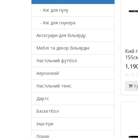
- Киї для пулу
- Киї для снукера
Аксесуари для більярду
Меблі та декор більярдні
Кий п
155см
Настільний футбол
1,19
Аерохокей
Настільний теніс
К
Дартс
Баскетбол
Інші ігри
Покер