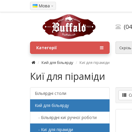
Мова
(04
Категорії
Скрізь
Кий для більярду
Киї для піраміди
Киї для піраміди
Більярдні столи
Сп
Кий для більярду
- Більярдні киї ручної роботи
- Киї для піраміди