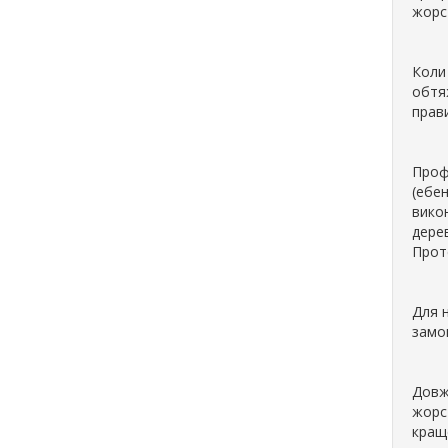
жорст
Коли
обтяж
прави
Профе
(ебе
викон
дерев
Проте
Для 
замо
Довж
жорст
краще