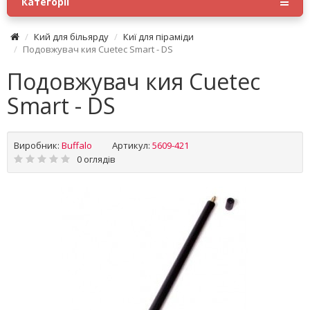
Категорії
Кий для більярду
Киї для піраміди
Подовжувач кия Cuetec Smart - DS
Подовжувач кия Cuetec
Smart - DS
Виробник:
Buffalo
Артикул:
5609-421
0 оглядів