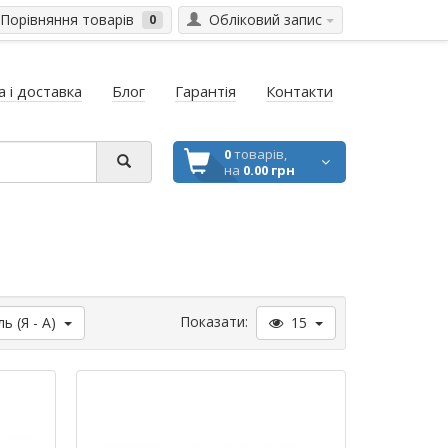
Порівняння товарів
Обліковий запис
0
 і доставка
Блог
Гарантія
Контакти
0
товарів,
на
0.00 грн
Показати:
 (Я - A)
15