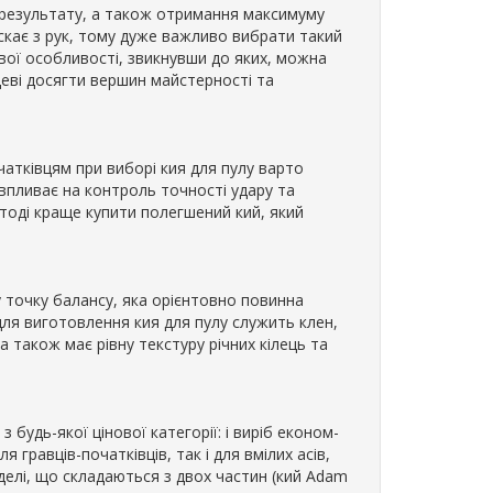
 результату, а також отримання максимуму
ускає з рук, тому дуже важливо вибрати такий
свої особливості, звикнувши до яких, можна
еві досягти вершин майстерності та
чатківцям при виборі кия для пулу варто
 впливає на контроль точності удару та
 тоді краще купити полегшений кий, який
 точку балансу, яка орієнтовно повинна
для виготовлення кия для пулу служить клен,
а також має рівну текстуру річних кілець та
 будь-якої цінової категорії: і виріб економ-
я гравців-початківців, так і для вмілих асів,
моделі, що складаються з двох частин (кий Adam