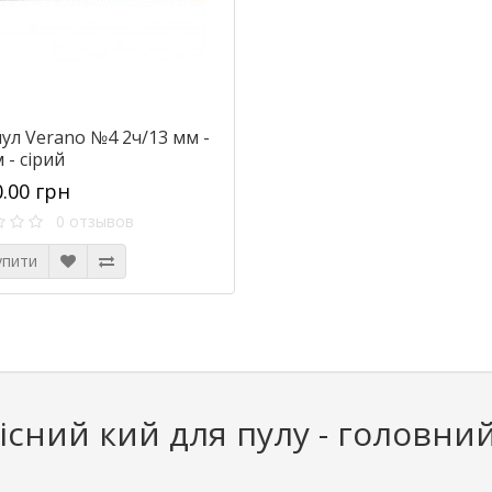
ул Verano №4 2ч/13 мм -
 - сірий
0.00 грн
0 отзывов
упити
існий кий для пулу - головний