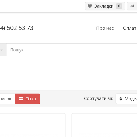
Закладки
0
4) 502 53 73
Про нас
Оплата
Сортувати за:
исок
Сітка
Модель