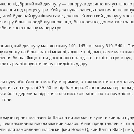
ильно підібраний кий для пулу — запорука досягнення успішного
волення від процесу гри. Кий для пула гравець практично не вип
, який буде найзручнішим саме для вас. Кожен кий для пулу має 
ити гру більш передбачуваною, що, безперечно, допоможе гравц
обити свою власну манеру гри.
авило, кий для пулу має довжину 140–145 см і масу 510–540 г. По
ути увагу на більш важкі моделі, адже, як відомо, саме маса кия
лення битка. Якщо ж ви досконало володієте технікою гри в пул,
олить реалізовувати вищу швидкість удару.
для пулу обов'язково має бути прямим, а також мати оптимальну
одитись на відстані 39–50 см від бампера. Основним матеріалом 
ьки його деревина відрізняється високою міцністю та пружністю, 
і тони.
ому інтернет-магазині buffalo.ua ви зможете купити кий для пулу з
, і ексклюзивний високоякісний зразок. У нас представлені кії як дл
пні для замовлення цілісні киї (кий House Q, кий Ramin Black) і 