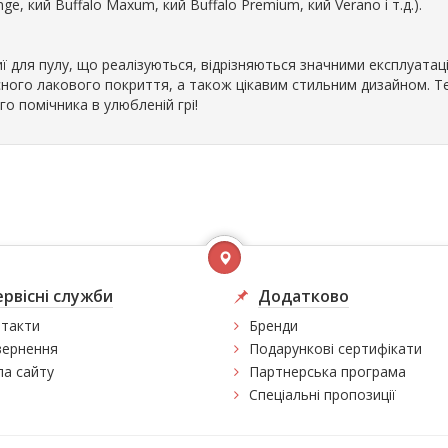
ge, кий Buffalo Maxum, кий Buffalo Premium, кий Verano і т.д.).
киї для пулу, що реалізуються, відрізняються значними експлуата
сного лакового покриття, а також цікавим стильним дизайном. 
го помічника в улюбленій грі!
ервісні служби
Додатково
такти
Бренди
ернення
Подарункові сертифікати
а сайту
Партнерська програма
Спеціальні пропозиції