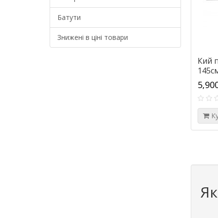
Батути
Знижені в ціні товари
Кий п
145см
5,90
К
Як