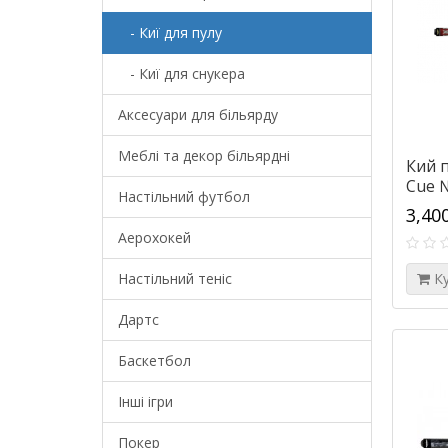
- Киї для пулу
- Киї для снукера
Аксесуари для більярду
Меблі та декор більярдні
Кий 
Cue 
Настільний футбол
3,40
Аерохокей
Настільний теніс
К
Дартс
Баскетбол
Інші ігри
Покер