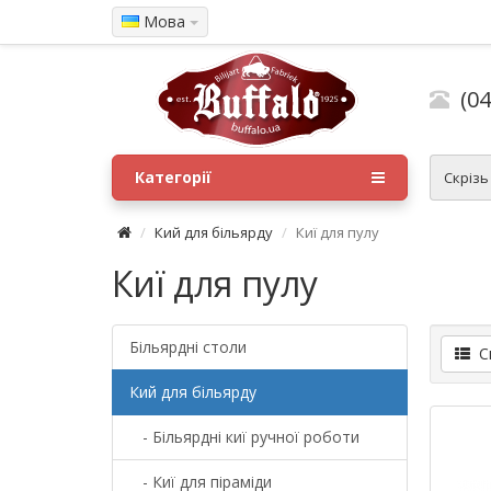
Мова
(04
Категорії
Скрізь
Кий для більярду
Киї для пулу
Киї для пулу
Більярдні столи
Сп
Кий для більярду
- Більярдні киї ручної роботи
- Киї для піраміди