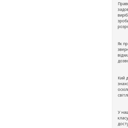
Прав
задо
виріб
зроб
розр
Як пр
зверн
відхи
дозв
Кий 
знах
оскіл
світл
У наш
класу
досту