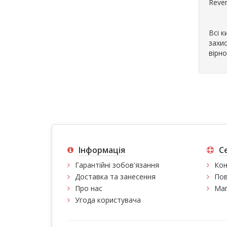
Reven
Всі 
захи
вірно
Інформація
С
Гарантійні зобов'язання
Кон
Доставка та занесення
Пов
Про нас
Мап
Угода користувача