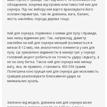
обладнання, зокрема від ігрових властивостей кия для
снукера. Під час вибору кия варто враховувати його
основні параметри, такі як довжина, вага, баланс,
якість наклейки, порода дерева тощо.
Кий для снукера, порівняно з киями для пулу і піраміди,
має низку відмінних рис. Так, наприклад, діаметр
наклейки на кий для снукера менший (коливається в
межах 8-12 мм), ніж аналогічного елемента у кия для
пулу. Це зумовлено відмінністю в манері гри: у снукері
головний акцент робиться на точність удару і відкату, а
не на силу битка. Також кий для снукера має меншу
вагу, яка, як правило, становить 450-550 грамів.
Полегшена конструкція кия для снукера дає можливість
гравцеві реалізовувати блискавичні удари за
мінімальних зусиль.
Залежно від моделі, довжина кия для снукера може