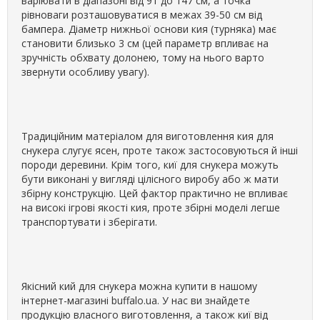
варіювати в діапазоні від 91 до 147 см, а точка
рівноваги розташовуватися в межах 39-50 см від
бампера. Діаметр нижньої основи кия (турняка) має
становити близько 3 см (цей параметр впливає на
зручність обхвату долонею, тому на нього варто
звернути особливу увагу).
Традиційним матеріалом для виготовлення кия для
снукера слугує ясен, проте також застосовуються й інші
породи деревини. Крім того, киї для снукера можуть
бути виконані у вигляді цілісного виробу або ж мати
збірну конструкцію. Цей фактор практично не впливає
на високі ігрові якості кия, проте збірні моделі легше
транспортувати і зберігати.
Якісний кий для снукера можна купити в нашому
інтернет-магазині buffalo.ua. У нас ви знайдете
продукцію власного виготовлення, а також киї від