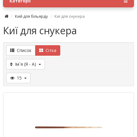
Категорії
Кий для більярду
Киї для снукера
Киї для снукера
Список
Сітка
Ім`я (Я - A)
15