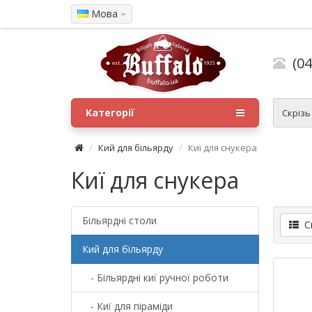
Мова
(04
Категорії
Скрізь
Кий для більярду
Киї для снукера
Киї для снукера
Більярдні столи
Сп
Кий для більярду
- Більярдні киї ручної роботи
- Киї для піраміди