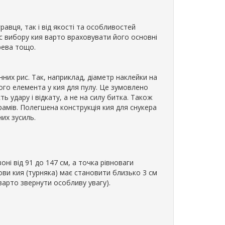
равця, так і від якості та особливостей
ас вибору кия варто враховувати його основні
рева тощо.
інних рис. Так, наприклад, діаметр наклейки на
ого елемента у кия для пулу. Це зумовлено
ть удару і відкату, а не на силу битка. Також
рамів. Полегшена конструкція кия для снукера
их зусиль.
ні від 91 до 147 см, а точка рівноваги
ви кия (турняка) має становити близько 3 см
варто звернути особливу увагу).