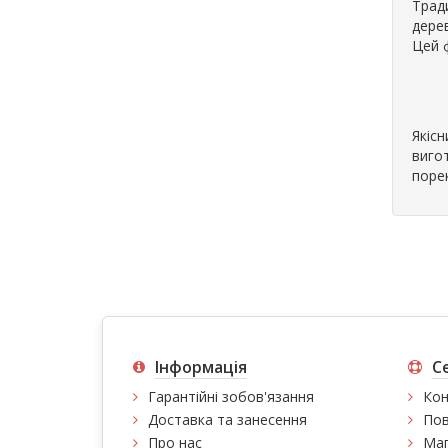
Трад
дерев
Цей ф
Якісн
виго
поре
Інформація
С
Гарантійні зобов'язання
Кон
Доставка та занесення
Пов
Про нас
Мап