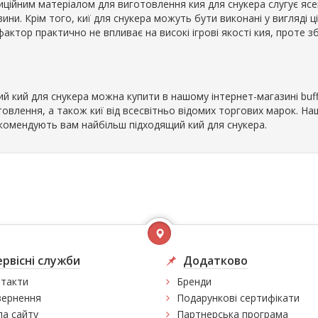
иційним матеріалом для виготовлення кия для снукера слугує ясе
ини. Крім того, киї для снукера можуть бути виконані у вигляді ц
актор практично не впливає на високі ігрові якості кия, проте зб
ий кий для снукера можна купити в нашому інтернет-магазині buff
товлення, а також киї від всесвітньо відомих торгових марок. На
комендують вам найбільш підходящий кий для снукера.
ервісні служби
Додатково
такти
Бренди
ернення
Подарункові сертифікати
а сайту
Партнерська програма