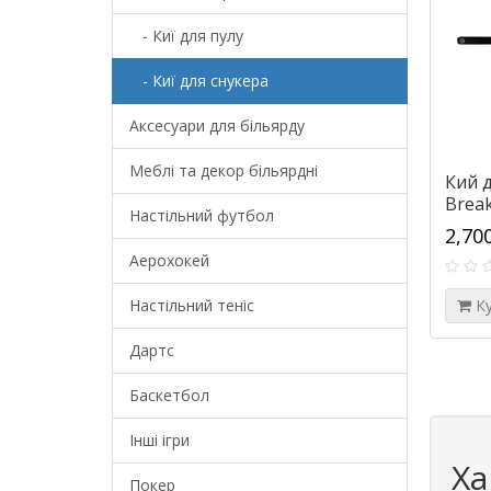
- Киї для пулу
- Киї для снукера
Аксесуари для більярду
Меблі та декор більярдні
Кий д
Break
Настільний футбол
2,70
Аерохокей
Настільний теніс
К
Дартс
Баскетбол
Інші ігри
Ха
Покер