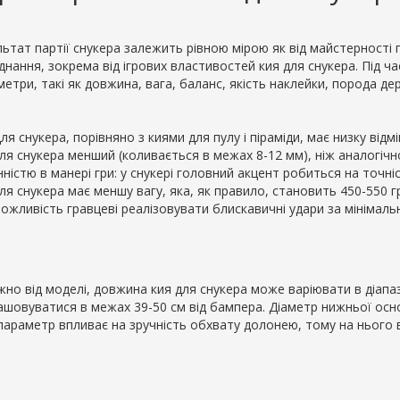
ьтат партії снукера залежить рівною мірою як від майстерності г
нання, зокрема від ігрових властивостей кия для снукера. Під ч
етри, такі як довжина, вага, баланс, якість наклейки, порода де
ля снукера, порівняно з киями для пулу і піраміди, має низку відм
для снукера менший (коливається в межах 8-12 мм), ніж аналогічн
нністю в манері гри: у снукері головний акцент робиться на точніс
ля снукера має меншу вагу, яка, як правило, становить 450-550 г
ожливість гравцеві реалізовувати блискавичні удари за мінімальн
но від моделі, довжина кия для снукера може варіювати в діапазо
ашовуватися в межах 39-50 см від бампера. Діаметр нижньої осно
 параметр впливає на зручність обхвату долонею, тому на нього 