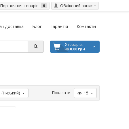
Порівняння товарів
Обліковий запис
0
 і доставка
Блог
Гарантія
Контакти
0
товарів,
на
0.00 грн
Показати:
 (Низький)
15