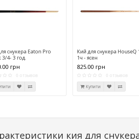
ля снукера Eaton Pro
Кий для снукера HouseQ 
 3/4- 3 год.
1ч - ясен
0.00 грн
825.00 грн
0 отзывов
0 отзывов
упити
Купити
рактеристики кия для снукер