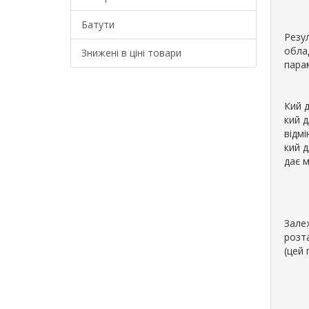
Батути
Резул
облад
Знижені в ціні товари
парам
Кий д
кий 
відмі
кий д
дає м
Залеж
розт
(цей