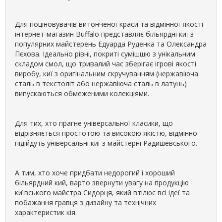
Для поціновувачів витонченої краси та відмінної якості
інтернет-магазин Buffalo представляє більярдні киї з
популярних майстерень Едуарда Руденка та Олександра
Пєхова. Ідеально рівні, покриті сумішшю з унікальним
складом смол, що тривалий час зберігає ігрові якості
виробу, киї з оригінальним скручуванням (нержавіюча
сталь в текстоліт або нержавіюча сталь в латунь)
випускаються обмеженими колекціями.
Для тих, хто прагне універсальної класики, що
відрізняється простотою та високою якістю, відмінно
підійдуть універсальні киї з майстерні Радишевського.
А тим, хто хоче придбати недорогий і хороший
більярдний кий, варто звернути увагу на продукцію
київського майстра Сидорця, який втілює всі ідеї та
побажання гравця з дизайну та технічних
характеристик кія.