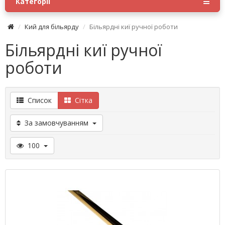
Категорії
Кий для більярду
Більярдні киї ручної роботи
Більярдні киї ручної
роботи
Список
Сітка
За замовчуванням
100