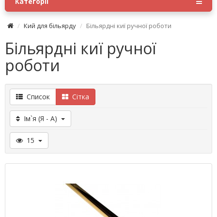
Категорії
Кий для більярду
Більярдні киї ручної роботи
Більярдні киї ручної
роботи
Список
Сітка
Ім`я (Я - A)
15