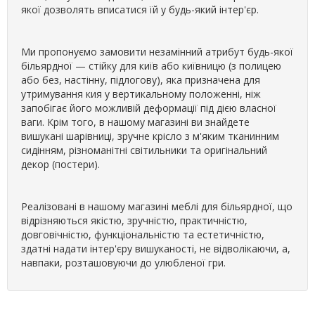
якої дозволять вписатися їй у будь-який інтер'єр.
Ми пропонуємо замовити незамінний атрибут будь-якої
більярдної — стійку для київ або київницю (з полицею
або без, настінну, підлогову), яка призначена для
утримування кия у вертикальному положенні, ніж
запобігає його можливій деформації під дією власної
ваги. Крім того, в нашому магазині ви знайдете
вишукані шарівниці, зручне крісло з м'яким тканинним
сидінням, різноманітні світильники та оригінальний
декор (постери).
Реалізовані в нашому магазині меблі для більярдної, що
відрізняються якістю, зручністю, практичністю,
довговічністю, функціональністю та естетичністю,
здатні надати інтер'єру вишуканості, не відволікаючи, а,
навпаки, розташовуючи до улюбленої гри.