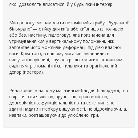
якої дозволять вписатися їй у будь-який інтер'єр.
Ми пропонуємо замовити незамінний атрибут будь-якої
більярдної — стійку для київ або київницю (з полицею
або без, настінну, підлогову), яка призначена для
утримування кия у вертикальному положенні, ніж
запобігає його можливій деформації під дією власної
ваги. Крім того, в нашому магазині ви знайдете
вишукані шарівниці, зручне крісло з м'яким тканинним
сидінням, різноманітні світильники та оригінальний
декор (постери).
Реалізовані в нашому магазині меблі для більярдної, що
відрізняються якістю, зручністю, практичністю,
довговічністю, функціональністю та естетичністю,
здатні надати інтер'єру вишуканості, не відволікаючи, а,
навпаки, розташовуючи до улюбленої гри.