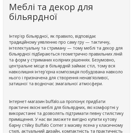
Меблі та декор для
більярдної
Інтер'єр більярдної, як правило, відповідає
традиційному уявленню про саму гру — тактичну,
інтелектуальну та стриману — тому меблі та декор для
більярдної підбираються геометрично правильних ліній
та форм у стриманих колірних рішеннях. Безумовно,
центральне місце в більярдній займає стіл, тому вся
навколишня інтер'єрна композиція побудована навколо
нього і призначена для створення ненав'язливої,
затишної та водночас змагальної атмосфери.
Інтернет-магазин buffalo.ua пропонує придбати
практичні якісні меблі для більярдних, які комфортні у
використанні та дозволять підтримати певну стилістику
приміщення. У нас ви зможете вигідно купити кутову
барну стійку Buffalo Corner з масиву ясена у класичному
стилі, актуальний дизайн, компактність та практичність