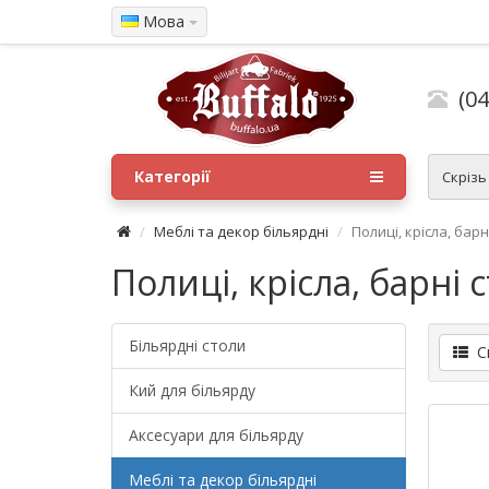
Мова
(04
Категорії
Скрізь
Меблі та декор більярдні
Полиці, крісла, барн
Полиці, крісла, барні 
Більярдні столи
Сп
Кий для більярду
Аксесуари для більярду
Меблі та декор більярдні