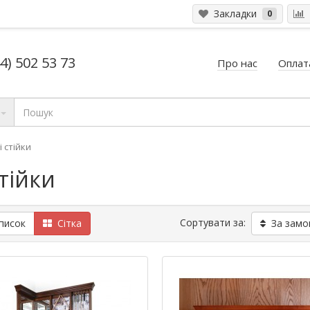
Закладки
0
4) 502 53 73
Про нас
Оплата
і стійки
стійки
Сортувати за:
исок
Сітка
За замо