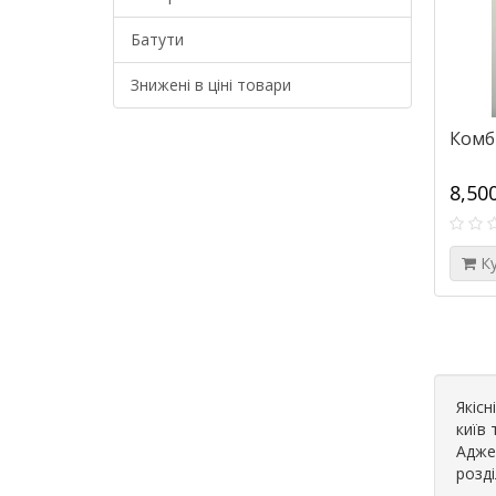
Батути
Знижені в ціні товари
Комб
8,50
К
Якісн
київ 
Адже 
розді