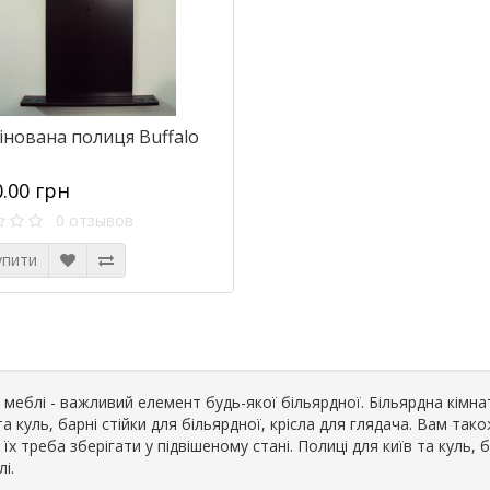
інована полиця Buffalo
0.00 грн
0 отзывов
упити
і меблі - важливий елемент будь-якої більярдної. Більярдна кімнат
та куль, барні стійки для більярдної, крісла для глядача. Вам так
їх треба зберігати у підвішеному стані. Полиці для київ та куль, б
лі.