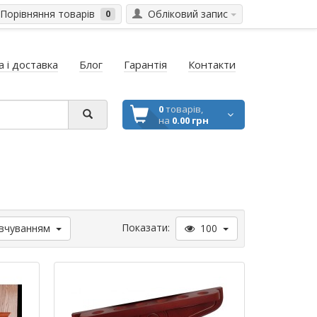
Порівняння товарів
Обліковий запис
0
 і доставка
Блог
Гарантія
Контакти
0
товарів,
на
0.00 грн
Показати:
вчуванням
100