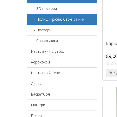
- 3D постери
- Полиці, крісла, барні стійки
- Постери
- Світильники
Барна
Настільний футбол
89,0
Аерохокей
Настільний теніс
К
Дартс
Баскетбол
Інші ігри
Покер