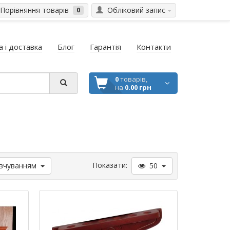
Порівняння товарів
Обліковий запис
0
 і доставка
Блог
Гарантія
Контакти
0
товарів,
на
0.00 грн
Показати:
вчуванням
50