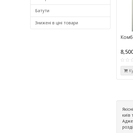
Батути
Знижені в ціні товари
Комб
8,50
К
Якісн
київ 
Адже 
розді