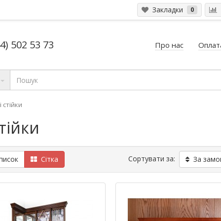
Закладки
0
4) 502 53 73
Про нас
Оплата
і стійки
стійки
Сортувати за:
исок
Сітка
За замо