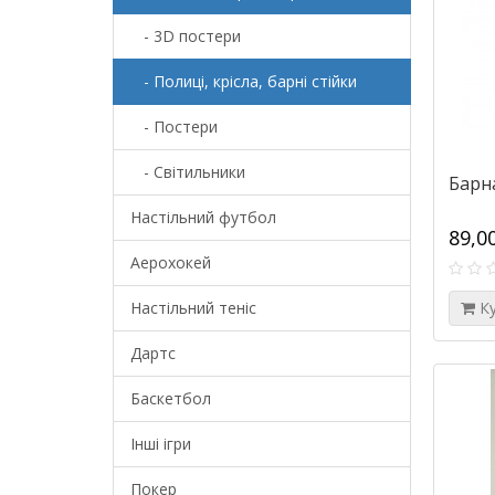
- 3D постери
- Полиці, крісла, барні стійки
- Постери
- Світильники
Барна
Настільний футбол
89,0
Аерохокей
Настільний теніс
К
Дартс
Баскетбол
Інші ігри
Покер