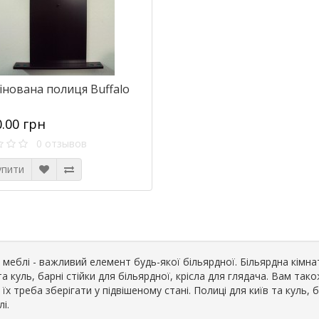
інована полиця Buffalo
0.00 грн
0 отзывов
упити
і меблі - важливий елемент будь-якої більярдної. Більярдна кімнат
та куль, барні стійки для більярдної, крісла для глядача. Вам так
їх треба зберігати у підвішеному стані. Полиці для київ та куль, б
лі.