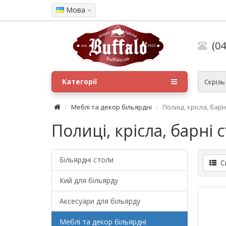
Мова
(04
Категорії
Скрізь
Меблі та декор більярдні
Полиці, крісла, барн
Полиці, крісла, барні 
Більярдні столи
Сп
Кий для більярду
Аксесуари для більярду
Меблі та декор більярдні