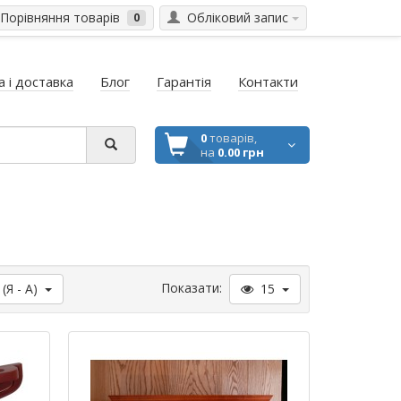
Порівняння товарів
Обліковий запис
0
 і доставка
Блог
Гарантія
Контакти
0
товарів,
на
0.00 грн
Показати:
 (Я - A)
15