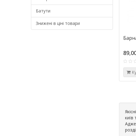
Батути
Знижені в ціні товари
Барна
89,0
К
Якісн
київ 
Адже 
розді