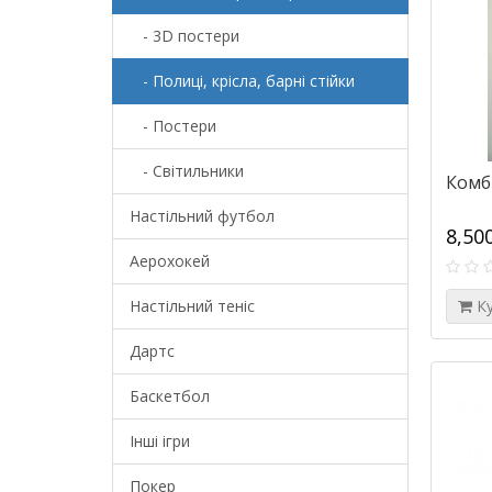
- 3D постери
- Полиці, крісла, барні стійки
- Постери
- Світильники
Комб
Настільний футбол
8,50
Аерохокей
Настільний теніс
К
Дартс
Баскетбол
Інші ігри
Покер