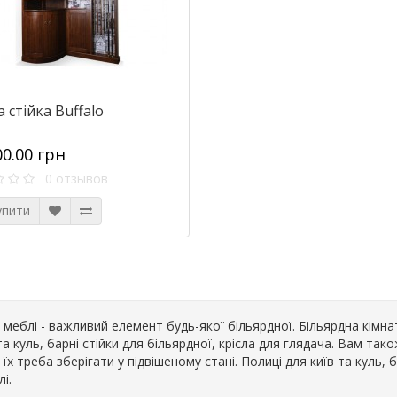
 стійка Buffalo
00.00 грн
0 отзывов
упити
і меблі - важливий елемент будь-якої більярдної. Більярдна кімнат
та куль, барні стійки для більярдної, крісла для глядача. Вам так
їх треба зберігати у підвішеному стані. Полиці для київ та куль, б
лі.