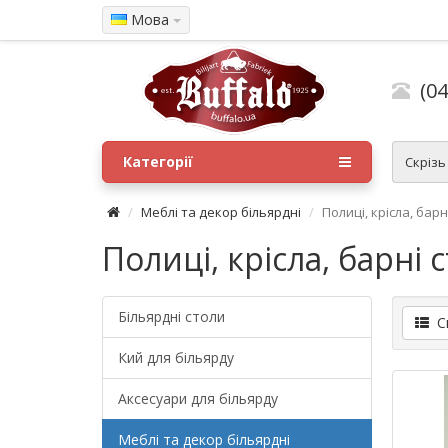
Мова
(04
Категорії
Скрізь
Меблі та декор більярдні
Полиці, крісла, барн
Полиці, крісла, барні 
Більярдні столи
Сп
Кий для більярду
Аксесуари для більярду
Меблі та декор більярдні