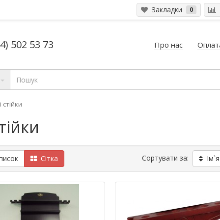
Закладки
0
4) 502 53 73
Про нас
Оплата
і стійки
стійки
Сортувати за:
исок
Сітка
Ім`я