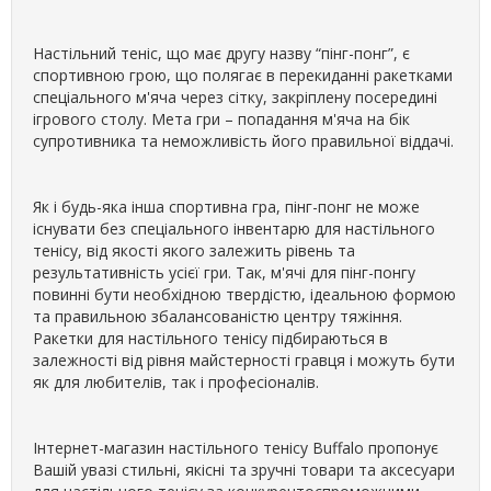
Настільний теніс, що має другу назву “пінг-понг”, є
спортивною грою, що полягає в перекиданні ракетками
спеціального м'яча через сітку, закріплену посередині
ігрового столу. Мета гри – попадання м'яча на бік
супротивника та неможливість його правильної віддачі.
Як і будь-яка інша спортивна гра, пінг-понг не може
існувати без спеціального інвентарю для настільного
тенісу, від якості якого залежить рівень та
результативність усієї гри. Так, м'ячі для пінг-понгу
повинні бути необхідною твердістю, ідеальною формою
та правильною збалансованістю центру тяжіння.
Ракетки для настільного тенісу підбираються в
залежності від рівня майстерності гравця і можуть бути
як для любителів, так і професіоналів.
Інтернет-магазин настільного тенісу Buffalo пропонує
Вашій увазі стильні, якісні та зручні товари та аксесуари