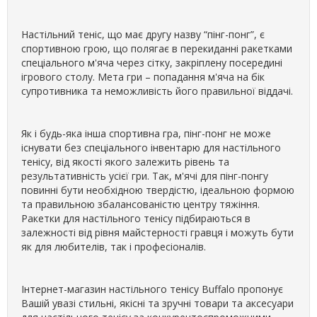
Настільний теніс, що має другу назву “пінг-понг”, є
спортивною грою, що полягає в перекиданні ракетками
спеціального м'яча через сітку, закріплену посередині
ігрового столу. Мета гри – попадання м'яча на бік
супротивника та неможливість його правильної віддачі.
Як і будь-яка інша спортивна гра, пінг-понг не може
існувати без спеціального інвентарю для настільного
тенісу, від якості якого залежить рівень та
результативність усієї гри. Так, м'ячі для пінг-понгу
повинні бути необхідною твердістю, ідеальною формою
та правильною збалансованістю центру тяжіння.
Ракетки для настільного тенісу підбираються в
залежності від рівня майстерності гравця і можуть бути
як для любителів, так і професіоналів.
Інтернет-магазин настільного тенісу Buffalo пропонує
Вашій увазі стильні, якісні та зручні товари та аксесуари