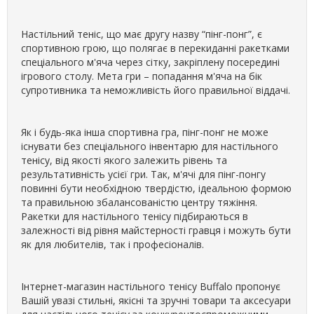
Настільний теніс, що має другу назву “пінг-понг”, є
спортивною грою, що полягає в перекиданні ракетками
спеціального м'яча через сітку, закріплену посередині
ігрового столу. Мета гри – попадання м'яча на бік
супротивника та неможливість його правильної віддачі.
Як і будь-яка інша спортивна гра, пінг-понг не може
існувати без спеціального інвентарю для настільного
тенісу, від якості якого залежить рівень та
результативність усієї гри. Так, м'ячі для пінг-понгу
повинні бути необхідною твердістю, ідеальною формою
та правильною збалансованістю центру тяжіння.
Ракетки для настільного тенісу підбираються в
залежності від рівня майстерності гравця і можуть бути
як для любителів, так і професіоналів.
Інтернет-магазин настільного тенісу Buffalo пропонує
Вашій увазі стильні, якісні та зручні товари та аксесуари