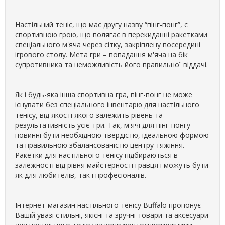
Настільний теніс, що має другу назву “пінг-понг”, є
спортивною грою, що полягає в перекиданні ракетками
спеціального м'яча через сітку, закріплену посередині
ігрового столу. Мета гри – попадання м'яча на бік
супротивника та неможливість його правильної віддачі.
Як і будь-яка інша спортивна гра, пінг-понг не може
існувати без спеціального інвентарю для настільного
тенісу, від якості якого залежить рівень та
результативність усієї гри. Так, м'ячі для пінг-понгу
повинні бути необхідною твердістю, ідеальною формою
та правильною збалансованістю центру тяжіння.
Ракетки для настільного тенісу підбираються в
залежності від рівня майстерності гравця і можуть бути
як для любителів, так і професіоналів.
Інтернет-магазин настільного тенісу Buffalo пропонує
Вашій увазі стильні, якісні та зручні товари та аксесуари